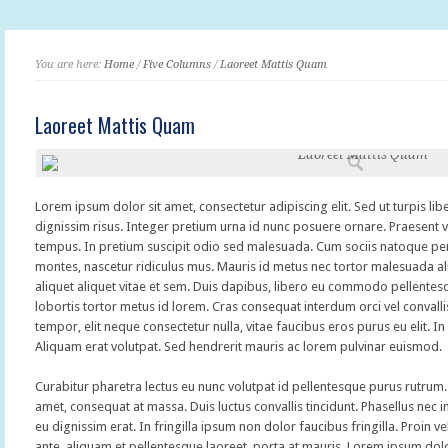
You are here:
Home
/
Five Columns
/
Laoreet Mattis Quam
Laoreet Mattis Quam
Lorem ipsum dolor sit amet, consectetur adipiscing elit. Sed ut turpis libe
dignissim risus. Integer pretium urna id nunc posuere ornare. Praesent 
tempus. In pretium suscipit odio sed malesuada. Cum sociis natoque pen
montes, nascetur ridiculus mus. Mauris id metus nec tortor malesuada a
aliquet aliquet vitae et sem. Duis dapibus, libero eu commodo pellentesq
lobortis tortor metus id lorem. Cras consequat interdum orci vel convall
tempor, elit neque consectetur nulla, vitae faucibus eros purus eu elit. In 
Aliquam erat volutpat. Sed hendrerit mauris ac lorem pulvinar euismod.
Curabitur pharetra lectus eu nunc volutpat id pellentesque purus rutrum. 
amet, consequat at massa. Duis luctus convallis tincidunt. Phasellus nec 
eu dignissim erat. In fringilla ipsum non dolor faucibus fringilla. Proin v
ante, aliquam et pellentesque laoreet, porta at mauris. Lorem ipsum dolor