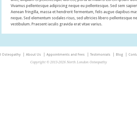
Vivamus pellentesque adipiscing neque eu pellentesque. Sed sem sapien, ve
Aenean fringilla, massa et hendrerit fermentum, felis augue dapibus mass
neque. Sed elementum sodales risus, sed ultricies libero pellentesque ne
vestibulum. Praesent iaculis gravida erat vitae varius.
al Osteopathy
About Us
Appointments and Fees
Testimonials
Blog
Cont
Copyright © 2013-2026 North London Osteopathy