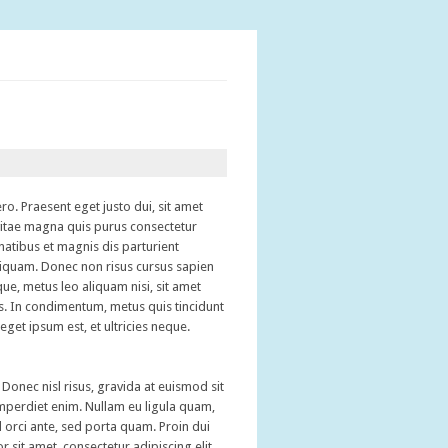
ro. Praesent eget justo dui, sit amet
vitae magna quis purus consectetur
atibus et magnis dis parturient
liquam. Donec non risus cursus sapien
ue, metus leo aliquam nisi, sit amet
is. In condimentum, metus quis tincidunt
eget ipsum est, et ultricies neque.
Donec nisl risus, gravida at euismod sit
imperdiet enim. Nullam eu ligula quam,
el orci ante, sed porta quam. Proin dui
 sit amet, consectetur adipiscing elit.