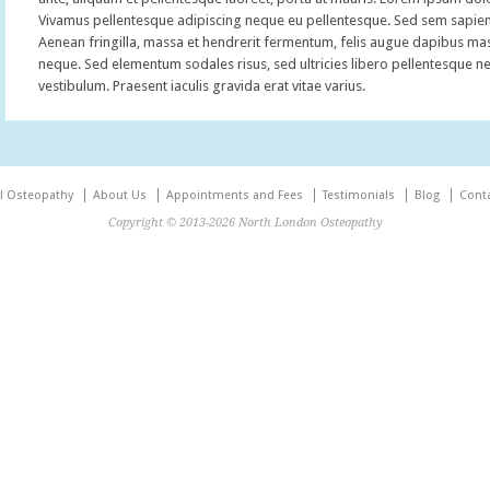
Vivamus pellentesque adipiscing neque eu pellentesque. Sed sem sapien, ve
Aenean fringilla, massa et hendrerit fermentum, felis augue dapibus mass
neque. Sed elementum sodales risus, sed ultricies libero pellentesque ne
vestibulum. Praesent iaculis gravida erat vitae varius.
al Osteopathy
About Us
Appointments and Fees
Testimonials
Blog
Cont
Copyright © 2013-2026 North London Osteopathy