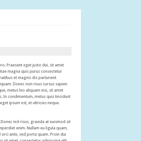
ro. Praesent eget justo dui, sit amet
vitae magna quis purus consectetur
atibus et magnis dis parturient
liquam. Donec non risus cursus sapien
ue, metus leo aliquam nisi, sit amet
is. In condimentum, metus quis tincidunt
eget ipsum est, et ultricies neque.
Donec nisl risus, gravida at euismod sit
imperdiet enim. Nullam eu ligula quam,
el orci ante, sed porta quam. Proin dui
 sit amet, consectetur adipiscing elit.