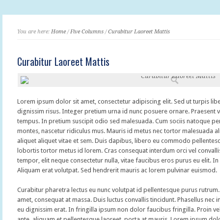
You are here:
Home
/
Five Columns
/
Curabitur Laoreet Mattis
Curabitur Laoreet Mattis
Lorem ipsum dolor sit amet, consectetur adipiscing elit. Sed ut turpis libe
dignissim risus. Integer pretium urna id nunc posuere ornare. Praesent 
tempus. In pretium suscipit odio sed malesuada. Cum sociis natoque pen
montes, nascetur ridiculus mus. Mauris id metus nec tortor malesuada a
aliquet aliquet vitae et sem. Duis dapibus, libero eu commodo pellentesq
lobortis tortor metus id lorem. Cras consequat interdum orci vel convall
tempor, elit neque consectetur nulla, vitae faucibus eros purus eu elit. In 
Aliquam erat volutpat. Sed hendrerit mauris ac lorem pulvinar euismod.
Curabitur pharetra lectus eu nunc volutpat id pellentesque purus rutrum. 
amet, consequat at massa. Duis luctus convallis tincidunt. Phasellus nec 
eu dignissim erat. In fringilla ipsum non dolor faucibus fringilla. Proin v
ante, aliquam et pellentesque laoreet, porta at mauris. Lorem ipsum dolor