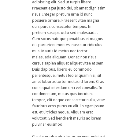
adipiscing elit. Sed ut turpis libero.
Praesent eget justo dui, sit amet dignissim
risus. Integer pretium urna id nunc
posuere ornare. Praesent vitae magna
quis purus consectetur tempus. In
pretium suscipit odio sed malesuada.
Cum sociis natoque penatibus et magnis
dis parturient montes, nascetur ridiculus
mus. Mauris id metus nec tortor
malesuada aliquam. Donec non risus
cursus sapien aliquet aliquet vitae et sem.
Duis dapibus, libero eu commodo
pellentesque, metus leo aliquam nisi, sit
amet lobortis tortor metus id lorem. Cras
consequat interdum orci vel convallis. In
condimentum, metus quis tincidunt
tempor, elit neque consectetur nulla, vitae
faucibus eros purus eu elit. In eget ipsum
est, et ultricies neque. Aliquam erat
volutpat. Sed hendrerit mauris ac lorem
pulvinar euismod.
Curabitur pharetra lectus eu nunc volutpat