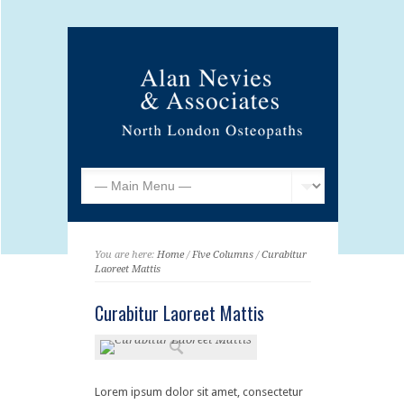
You are here:
Home
/
Five Columns
/
Curabitur
Laoreet Mattis
Curabitur Laoreet Mattis
Lorem ipsum dolor sit amet, consectetur